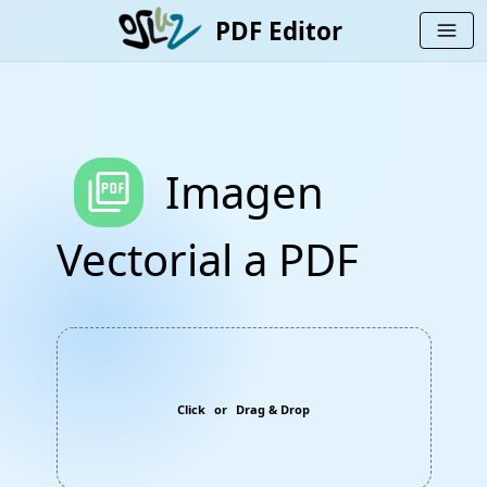
PDF Editor
menu
picture_as_pdf
Imagen
Vectorial a PDF
Click
or
Drag & Drop