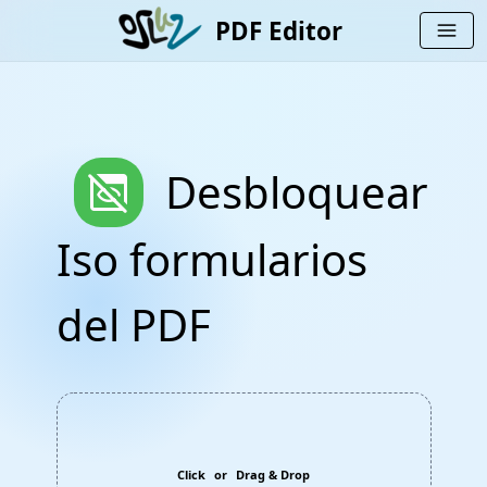
PDF Editor
menu
preview_off
Desbloquear
Iso formularios
del PDF
Click
or
Drag & Drop