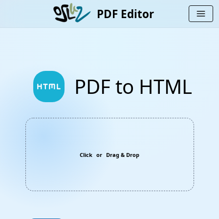
PDF Editor
menu
html
PDF to HTML
Click
or
Drag & Drop