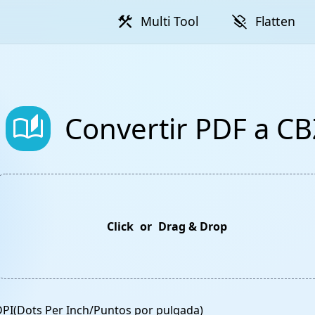
construction
layers_clear
Multi Tool
Flatten
auto_stories
Convertir PDF a CB
Click
or
Drag & Drop
DPI(Dots Per Inch/Puntos por pulgada)