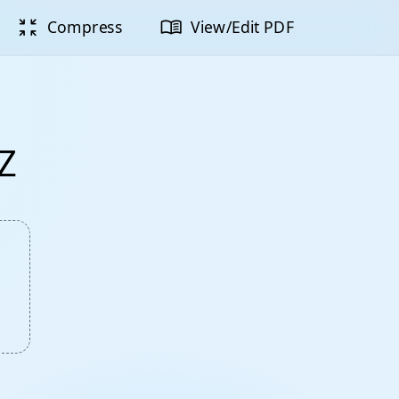
zoom_in_map
menu_book
Compress
View/Edit PDF
Z