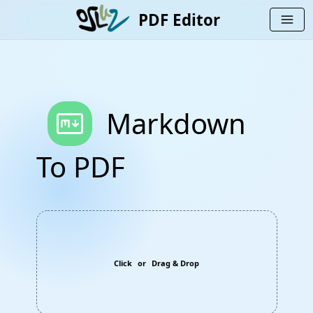
PDF Editor
menu
markdown
Markdown
To PDF
Click
or
Drag & Drop