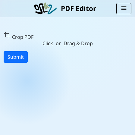
PDF Editor
menu
crop
Crop PDF
Click
or
Drag & Drop
Submit